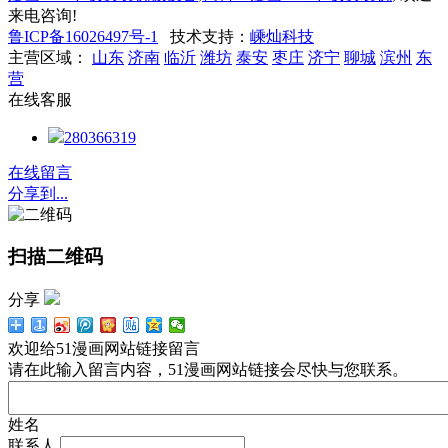
来电咨询!
鲁ICP备16026497号-1
技术支持：
嵊灿科技
主营区域：
山东
济南
临沂
潍坊
泰安
枣庄
济宁
聊城
滨州
东
营
在线客服
280366319
在线留言
分享到...
扫描二维码
分享
欢迎给51漫画网站链接留言
请在此输入留言内容，51漫画网站链接会尽快与您联系。
姓名
联系人