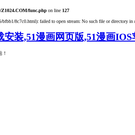
/Z1024.COM/func.php
on line
127
/bfbb1/8c7c0.html): failed to open stream: No such file or directory in
载安装,51漫画网页版,51漫画IO
站！