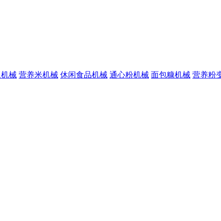
版机械
营养米机械
休闲食品机械
通心粉机械
面包糠机械
营养粉