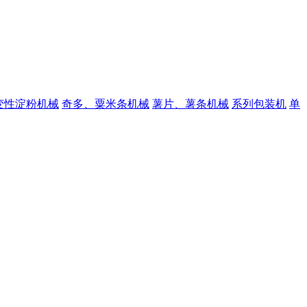
变性淀粉机械
奇多、粟米条机械
薯片、薯条机械
系列包装机
单