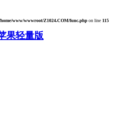
/home/www/wwwroot/Z1024.COM/func.php
on line
115
S苹果轻量版