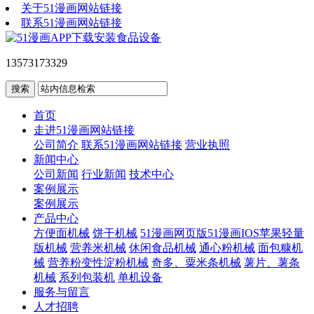
关于51漫画网站链接
联系51漫画网站链接
13573173329
首页
走进51漫画网站链接
公司简介
联系51漫画网站链接
营业执照
新闻中心
公司新闻
行业新闻
技术中心
案例展示
案例展示
产品中心
方便面机械
饼干机械
51漫画网页版51漫画IOS苹果轻量
版机械
营养米机械
休闲食品机械
通心粉机械
面包糠机
械
营养粉变性淀粉机械
奇多、粟米条机械
薯片、薯条
机械
系列包装机
单机设备
服务与留言
人才招聘