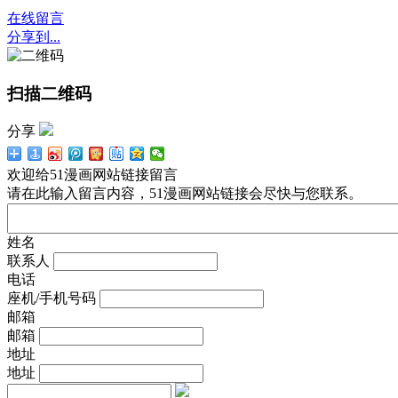
在线留言
分享到...
扫描二维码
分享
欢迎给51漫画网站链接留言
请在此输入留言内容，51漫画网站链接会尽快与您联系。
姓名
联系人
电话
座机/手机号码
邮箱
邮箱
地址
地址