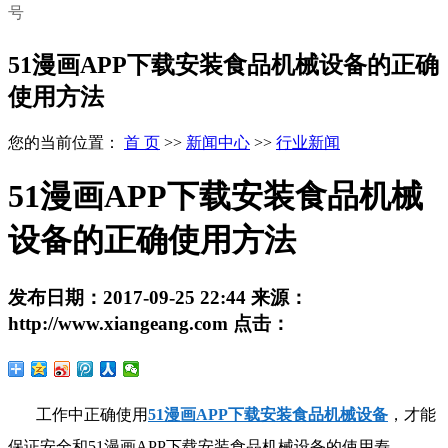
号
51漫画APP下载安装食品机械设备的正确
使用方法
您的当前位置：
首 页
>>
新闻中心
>>
行业新闻
51漫画APP下载安装食品机械
设备的正确使用方法
发布日期：
2017-09-25 22:44
来源：
http://www.xiangeang.com
点击：
工作中正确使用
51漫画APP下载安装食品机械设备
，才能
保证安全和51漫画APP下载安装食品机械设备的使用寿