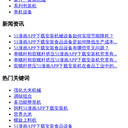
系列包装机
单机设备
新闻资讯
51漫画APP下载安装机械设备如何实现节能降耗？
51漫画APP下载安装食品设备是如何降低生产成本...
51漫画APP下载安装食品设备有哪些常见问题？
单螺杆和双螺杆挤压51漫画APP下载安装机究竟有...
单螺杆和双螺杆挤压51漫画APP下载安装机究竟有...
双螺杆挤压51漫画APP下载安装机在食品工业中的...
热门关键词
强化大米机械
调味组合
多功能整形机
饲料51漫画APP下载安装机
营养大米
螺旋上料机
51漫画APP下载安装食品设备