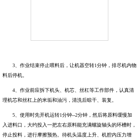
3、
作业结束停止喂料后，让机器空转1分钟，排尽机内物
料后停机。
4、
作业前应拆下机头、机芯、丝杠等工作部件，认真清
理机芯和丝杠上的米垢和油污，清洗后晾干、装复。
5、
使用时先开机运转1分钟--2分钟，然后将原料缓慢加
入进料口，大约投入一把左右原料能充满螺旋轴头的环槽时，
停止投料，进行摩擦预热。待机头温度上升、机腔内压力增