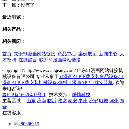
下一篇：
没有了
最近浏览：
相关产品：
相关新闻：
首页
关于51漫画网站链接
产品中心
案例展示
新闻中心
人
才招聘
在线留言
联系51漫画网站链接
Copyright ©http://www.xiangeang.com/ 山东51漫画网站链接机
械设备有限公司 专业从事于
51漫画APP下载安装食品设备
,
51
漫画APP下载安装机械设备
,
饲料51漫画APP下载安装机
, 欢迎
来电咨询!
鲁ICP备16026497号-1
技术支持：
嵊灿科技
主营区域：
山东
济南
临沂
潍坊
泰安
枣庄
济宁
聊城
滨州
东
营
在线客服
280366319